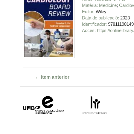
Matèria
Medicine
Cardio
Editor
Wiley
Data de publicació
2023
Identificador
97811198149
https://onlinelibr
← ítem anterior
Campus
HR
d'Excel·lència
Excellence
Internacional
in
Research
-