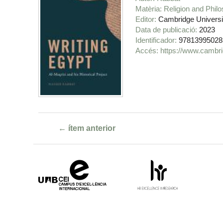
Matèria
Religion and Phil
Editor
Cambridge Universi
Data de publicació
2023
Identificador
97813995028
https://www.cambri
← ítem anterior
Campus
HR
d'Excel·lència
Excellence
Internacional
in
Research
-