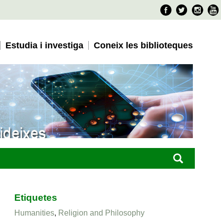
Faceboo
Twitter
Ins
Estudia i investiga
Coneix les biblioteques
Etiquetes
Humanities
,
Religion and Philosophy