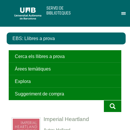
Salta
U
SERVEI DE
al
A
BIBLIOTEQUES
contingut
B
Pr
principal
per
des
el
EBS: Llibres a prova
me
de
Ser
de
Cerca els llibres a prova
Bib
Àrees temàtiques
Explora
Suggeriment de compra
Imperial Heartland
Autor
Holland