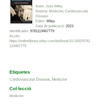
Autor
Jose Wiley
Matèria
Medicine
Cardiovascular
Disease
Editor
Wiley
Data de publicació
2023
Identificador
9781119467779
https://onlinelibrary.wiley.com/doi/book/10.1002/9781
119467779
Etiquetes
Cardiovascular Disease
,
Medicine
Col·lecció
Medicine