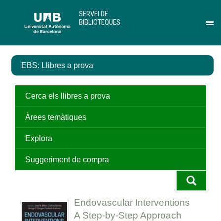
Salta
U
SERVEI DE
al
A
BIBLIOTEQUES
contingut
B
Pr
principal
per
des
el
EBS: Llibres a prova
me
de
Ser
de
Cerca els llibres a prova
Bib
Àrees temàtiques
Explora
Suggeriment de compra
Endovascular Interventions
A Step-by-Step Approach