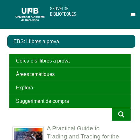
Salta
U
SERVEI DE
al
A
BIBLIOTEQUES
contingut
B
Pr
principal
per
des
el
EBS: Llibres a prova
me
de
Ser
de
Cerca els llibres a prova
Bib
Àrees temàtiques
Explora
Suggeriment de compra
A Practical Guide to
Trading and Tracing for the