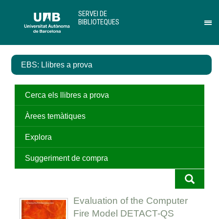
Salta
U
SERVEI DE
al
A
BIBLIOTEQUES
contingut
B
Pr
principal
per
des
el
EBS: Llibres a prova
me
de
Ser
de
Cerca els llibres a prova
Bib
Àrees temàtiques
Explora
Suggeriment de compra
Evaluation of the Computer
Fire Model DETACT-QS