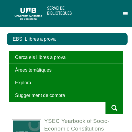
Salta
U
SERVEI DE
al
A
BIBLIOTEQUES
contingut
B
Pr
principal
per
des
el
EBS: Llibres a prova
me
de
Ser
de
Cerca els llibres a prova
Bib
Àrees temàtiques
Explora
Suggeriment de compra
YSEC Yearbook of Socio-
Economic Constitutions