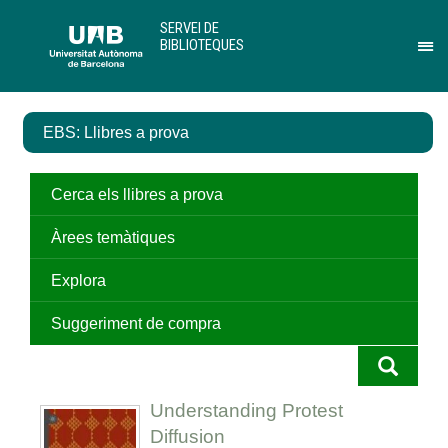
Salta
U
SERVEI DE
al
A
BIBLIOTEQUES
contingut
B
Pr
principal
per
des
el
EBS: Llibres a prova
me
de
Ser
de
Cerca els llibres a prova
Bib
Àrees temàtiques
Explora
Suggeriment de compra
Understanding Protest
Diffusion