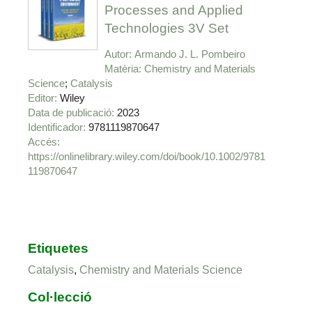
Processes and Applied
Technologies 3V Set
Autor
Armando J. L. Pombeiro
Matèria
Chemistry and Materials
Science
Catalysis
Editor
Wiley
Data de publicació
2023
Identificador
9781119870647
https://onlinelibrary.wiley.com/doi/book/10.1002/9781
119870647
Etiquetes
Catalysis
,
Chemistry and Materials Science
Col·lecció