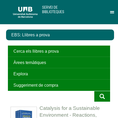
Salta
U
SERVEI DE
al
A
BIBLIOTEQUES
contingut
B
Pr
principal
per
des
el
EBS: Llibres a prova
me
de
Ser
de
Cerca els llibres a prova
Bib
Àrees temàtiques
Explora
Suggeriment de compra
Catalysis for a Sustainable
Environment - Reactions,