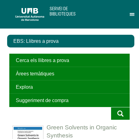
Salta
U
SERVEI DE
al
A
BIBLIOTEQUES
contingut
B
Pr
principal
per
des
el
EBS: Llibres a prova
me
de
Ser
de
Cerca els llibres a prova
Bib
Àrees temàtiques
Explora
Suggeriment de compra
Green Solvents in Organic
Synthesis