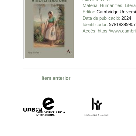
Matèria
Humanities
Liter
Editor
Cambridge Universi
Data de publicació
2024
Identificador
97818399907
https://www.cambri
← ítem anterior
Campus
HR
d'Excel·lència
Excellence
Internacional
in
Research
-