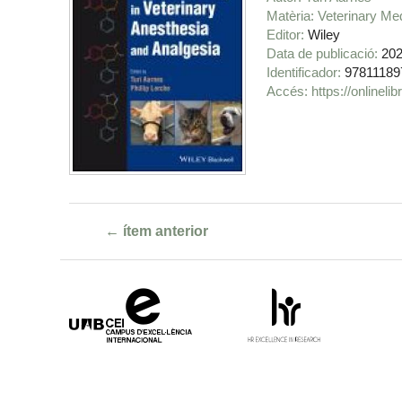
Matèria
Veterinary Me
Editor
Wiley
Data de publicació
20
Identificador
97811189
https://onlinel
← ítem anterior
Campus
HR
d'Excel·lència
Excellence
Internacional
in
Research
-