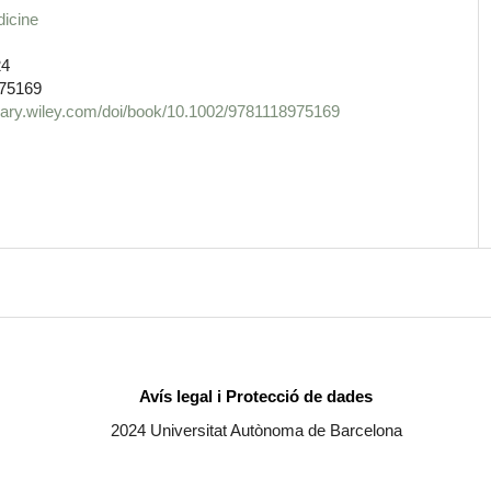
dicine
24
75169
ibrary.wiley.com/doi/book/10.1002/9781118975169
Avís legal i Protecció de dades
2024 Universitat Autònoma de Barcelona