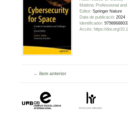
Matèria
Professional and
Editor
Springer Nature
Data de publicació
2024
Identificador
9798868803
https://doi.org/10
← ítem anterior
Campus
HR
d'Excel·lència
Excellence
Internacional
in
Research
-