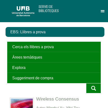
Salta
U
SERVEI DE
al
A
BIBLIOTEQUES
contingut
B
Pr
principal
per
des
el
EBS: Llibres a prova
me
de
Ser
de
Cerca els llibres a prova
Bib
Àrees temàtiques
Explora
Suggeriment de compra
Wireless Consensus
Autor
Minghui Xu, Yifei Zou,