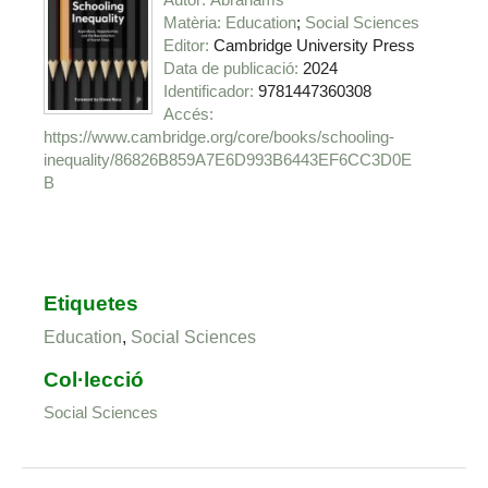
Matèria
Education
Social Sciences
Editor
Cambridge University Press
Data de publicació
2024
Identificador
9781447360308
https://www.cambridge.org/core/books/schooling-
inequality/86826B859A7E6D993B6443EF6CC3D0E
B
Etiquetes
Education
,
Social Sciences
Col·lecció
Social Sciences