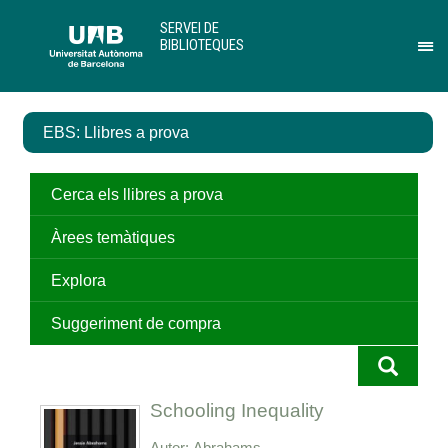
Salta
U
SERVEI DE
al
A
BIBLIOTEQUES
contingut
B
Pr
principal
per
des
el
EBS: Llibres a prova
me
de
Ser
de
Cerca els llibres a prova
Bib
Àrees temàtiques
Explora
Suggeriment de compra
Schooling Inequality
Autor
Abrahams