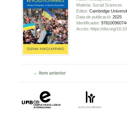
Matèria
Social Sciences
Editor
Cambridge Universi
Data de publicació
2025
Identificador
97810096074
https://doi.org/10
← ítem anterior
Campus
HR
d'Excel·lència
Excellence
Internacional
in
Research
-