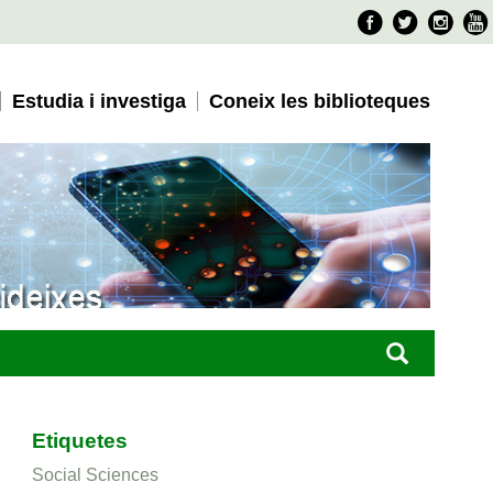
Faceboo
Twitter
Ins
Estudia i investiga
Coneix les biblioteques
Etiquetes
Social Sciences