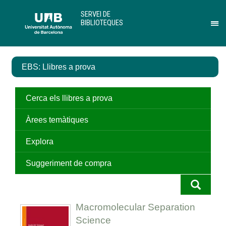
Salta
U
SERVEI DE
al
A
BIBLIOTEQUES
contingut
B
Pr
principal
per
des
el
EBS: Llibres a prova
me
de
Ser
de
Cerca els llibres a prova
Bib
Àrees temàtiques
Explora
Suggeriment de compra
Macromolecular Separation
Science