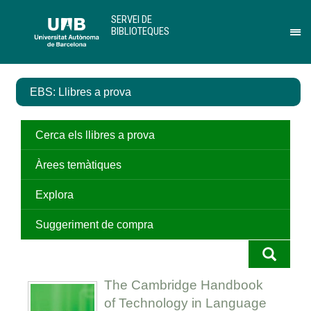
Salta
U
SERVEI DE
al
A
BIBLIOTEQUES
contingut
B
Pr
principal
per
des
el
EBS: Llibres a prova
me
de
Ser
de
Cerca els llibres a prova
Bib
Àrees temàtiques
Explora
Suggeriment de compra
The Cambridge Handbook
of Technology in Language