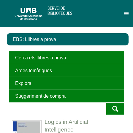
Salta
U
SERVEI DE
al
A
BIBLIOTEQUES
contingut
B
Pr
principal
per
des
el
EBS: Llibres a prova
me
de
Ser
de
Cerca els llibres a prova
Bib
Àrees temàtiques
Explora
Suggeriment de compra
Logics in Artificial
Intelligence