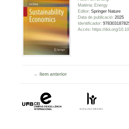
Matèria
Energy
Editor
Springer Nature
Data de publicació
2025
Identificador
97830318782
https://doi.org/10.
← ítem anterior
Campus
HR
d'Excel·lència
Excellence
Internacional
in
Research
-