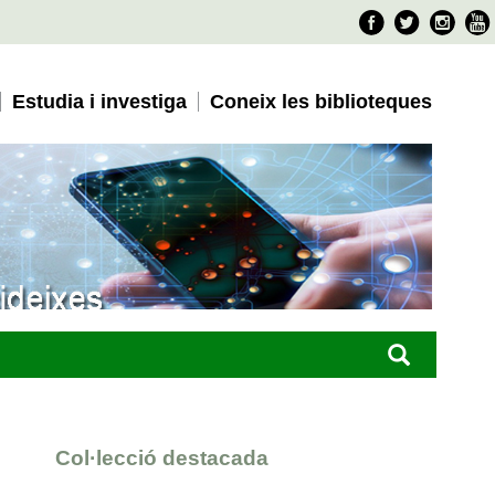
Faceboo
Twitter
Ins
Estudia i investiga
Coneix les biblioteques
Col·lecció destacada