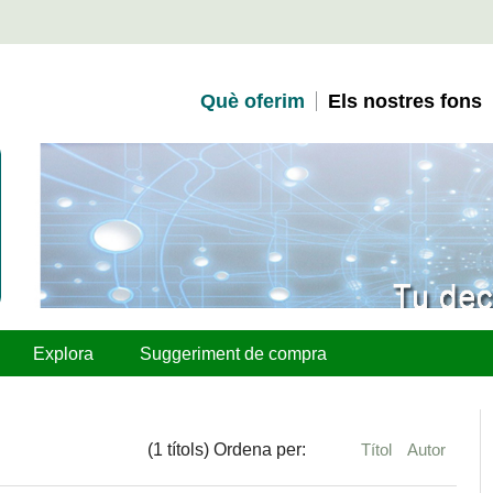
Què oferim
Els nostres fons
Explora
Suggeriment de compra
(1 títols) Ordena per:
Títol
Autor