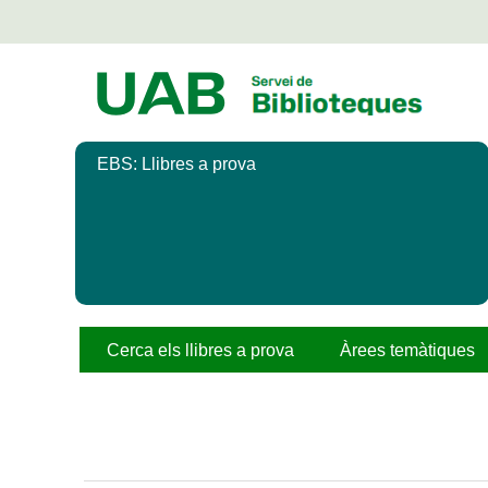
Salta
al
contingut
principal
EBS: Llibres a prova
Cerca els llibres a prova
Àrees temàtiques