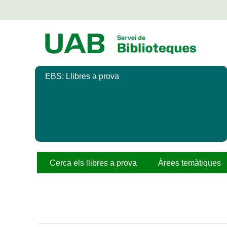
Salta
al
contingut
principal
EBS: Llibres a prova
Cerca els llibres a prova
Àrees temàtiques