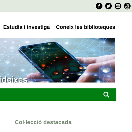
Faceboo
Twitter
Ins
Estudia i investiga
Coneix les biblioteques
Col·lecció destacada