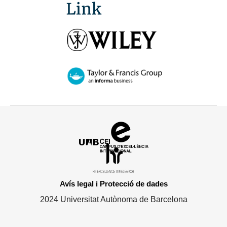
Campus
d'Excel·lència
HR
Internacional
Excellence
in
Avís legal i Protecció de dades
Research
2024 Universitat Autònoma de Barcelona
-
Euraxess