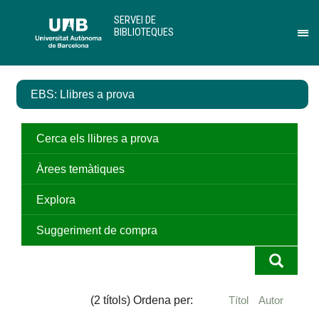
Salta
U
SERVEI DE
al
A
BIBLIOTEQUES
contingut
B
Pr
principal
per
des
el
EBS: Llibres a prova
me
de
Ser
de
Cerca els llibres a prova
Bib
Àrees temàtiques
Explora
Suggeriment de compra
(2 títols) Ordena per:
Títol
Autor