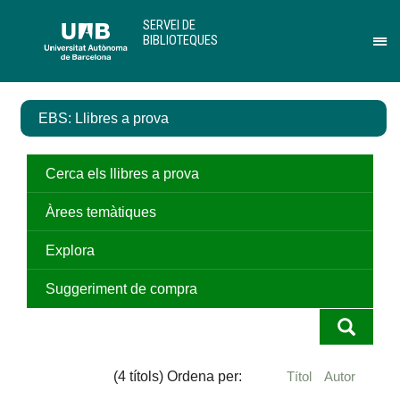
Salta
U
SERVEI DE
al
A
BIBLIOTEQUES
contingut
B
Pr
principal
per
des
el
EBS: Llibres a prova
me
de
Ser
de
Cerca els llibres a prova
Bib
Àrees temàtiques
Explora
Suggeriment de compra
(4 títols) Ordena per:
Títol
Autor