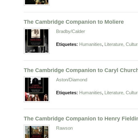
The Cambridge Companion to Moliere
Bradby/Calder
,
Etiquetes:
Humanities
Literature, Cult
The Cambridge Companion to Caryl Church
Aston/Diamond
,
Etiquetes:
Humanities
Literature, Cult
The Cambridge Companion to Henry Fieldi
Rawson