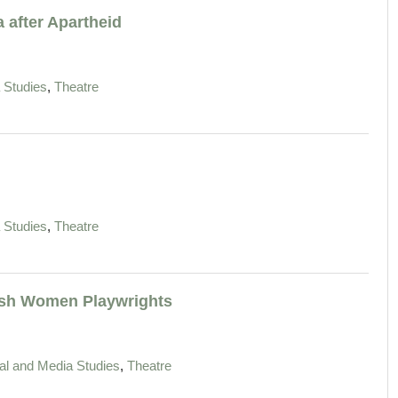
a after Apartheid
,
a Studies
Theatre
,
a Studies
Theatre
ish Women Playwrights
,
ural and Media Studies
Theatre