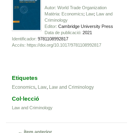
Autor
World Trade Organization
Matèria
Economics
Law
Law and
Criminology
Editor
Cambridge University Press
Data de publicació
2021
Identificador
9781108992817
https://doi.org/10.1017/9781108992817
Etiquetes
Economics
,
Law
,
Law and Criminology
Col·lecció
Law and Criminology
← ítem anterior