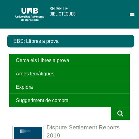
Salta
U
SERVEI DE
al
A
BIBLIOTEQUES
contingut
B
Pr
principal
per
des
el
EBS: Llibres a prova
me
de
Ser
de
Cerca els llibres a prova
Bib
Àrees temàtiques
Explora
Suggeriment de compra
Dispute Settlement Reports
2019