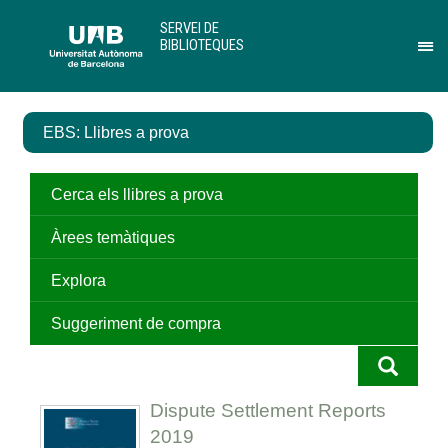
Salta
U
SERVEI DE
al
A
BIBLIOTEQUES
contingut
B
Pr
principal
per
des
el
EBS: Llibres a prova
me
de
Ser
de
Cerca els llibres a prova
Bib
Àrees temàtiques
Explora
Suggeriment de compra
Dispute Settlement Reports
2019