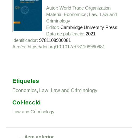
Autor
World Trade Organization
Matèria
Economics
Law
Law and
Criminology
Editor
Cambridge University Press
Data de publicació
2021
Identificador
9781108990981
https://doi.org/10.1017/9781108990981
Etiquetes
Economics
,
Law
,
Law and Criminology
Col·lecció
Law and Criminology
← ítem anterior