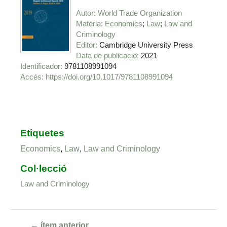
Autor
World Trade Organization
Matèria
Economics
Law
Law and
Criminology
Editor
Cambridge University Press
Data de publicació
2021
Identificador
9781108991094
https://doi.org/10.1017/9781108991094
Etiquetes
Economics
,
Law
,
Law and Criminology
Col·lecció
Law and Criminology
← ítem anterior