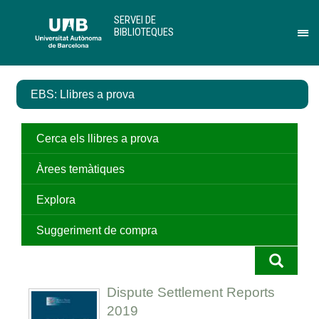
Salta
U
SERVEI DE
al
A
BIBLIOTEQUES
contingut
B
Pr
principal
per
des
el
EBS: Llibres a prova
me
de
Ser
de
Cerca els llibres a prova
Bib
Àrees temàtiques
Explora
Suggeriment de compra
Dispute Settlement Reports
2019