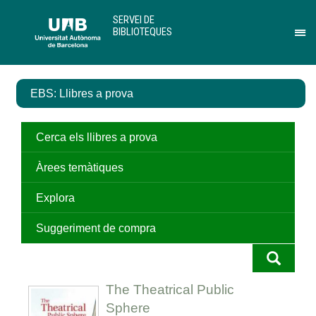
Salta
U
SERVEI DE
al
A
BIBLIOTEQUES
contingut
B
Pr
principal
per
des
el
EBS: Llibres a prova
me
de
Ser
de
Cerca els llibres a prova
Bib
Àrees temàtiques
Explora
Suggeriment de compra
The Theatrical Public
Sphere