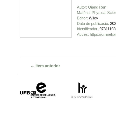
Autor
Qiang Ren
Matèria
Physical Scie
Editor
Wiley
Data de publicació
20
Identificador
97811198
https://onlinel
← ítem anterior
Campus
HR
d'Excel·lència
Excellence
Internacional
in
Research
-