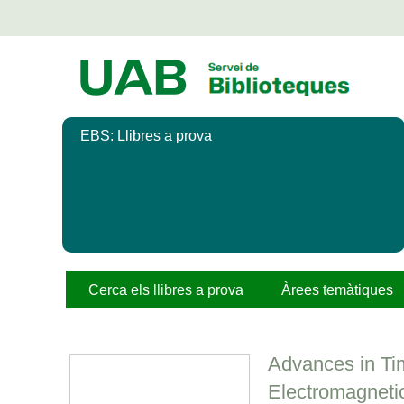
Salta
al
contingut
principal
EBS: Llibres a prova
Cerca els llibres a prova
Àrees temàtiques
Advances in T
Electromagneti